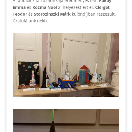
A tanulók kitartó munkája eredményes lett:
Pákay
Emma
és
Kozma Noel
2. helyezést ért el,
Clerget
Teodor
és
Storozinszki Márk
különdíjban részesült.
Gratulálunk nekik!