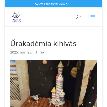
OM azonosító: 203277
Űrakadémia kihívás
2025. nov. 25.
|
Hírek