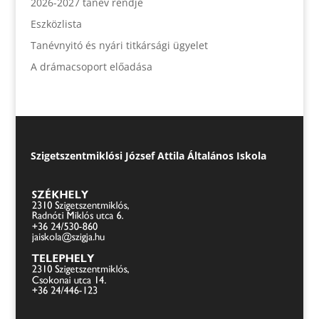
2026-2027 tanév rendje
Eszközlista
Tanévnyitó és nyári titkársági ügyelet
A drámacsoport előadása
Szigetszentmiklósi József Attila Általános Iskola