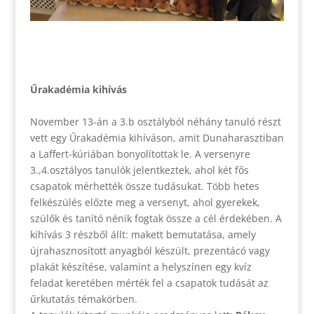
Űrakadémia kihívás
November 13-án a 3.b osztályból néhány tanuló részt
vett egy Űrakadémia kihíváson, amit Dunaharasztiban
a Laffert-kúriában bonyolítottak le. A versenyre
3.,4.osztályos tanulók jelentkeztek, ahol két fős
csapatok mérhették össze tudásukat. Több hetes
felkészülés előzte meg a versenyt, ahol gyerekek,
szülők és tanító nénik fogtak össze a cél érdekében. A
kihívás 3 részből állt: makett bemutatása, amely
újrahasznosított anyagból készült, prezentácó vagy
plakát készítése, valamint a helyszínen egy kvíz
feladat keretében mérték fel a csapatok tudását az
űrkutatás témakörben.