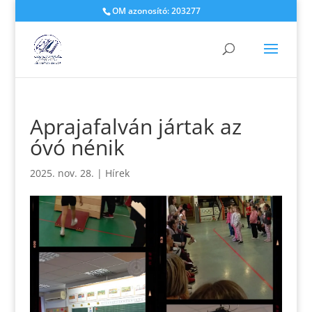
OM azonosító: 203277
Aprajafalván jártak az
óvó nénik
2025. nov. 28.
|
Hírek