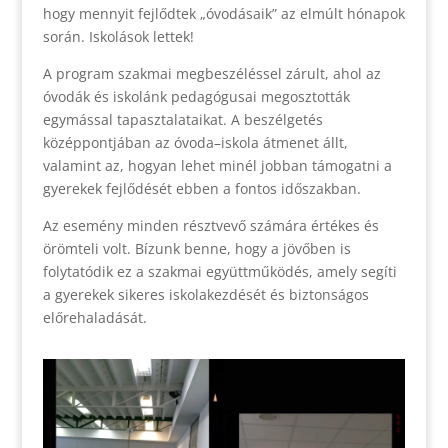
hogy mennyit fejlődtek „óvodásaik” az elmúlt hónapok
során. Iskolások lettek!
A program szakmai megbeszéléssel zárult, ahol az
óvodák és iskolánk pedagógusai megosztották
egymással tapasztalataikat. A beszélgetés
középpontjában az óvoda–iskola átmenet állt,
valamint az, hogyan lehet minél jobban támogatni a
gyerekek fejlődését ebben a fontos időszakban.
Az esemény minden résztvevő számára értékes és
örömteli volt. Bízunk benne, hogy a jövőben is
folytatódik ez a szakmai együttműködés, amely segíti
a gyerekek sikeres iskolakezdését és biztonságos
előrehaladását.