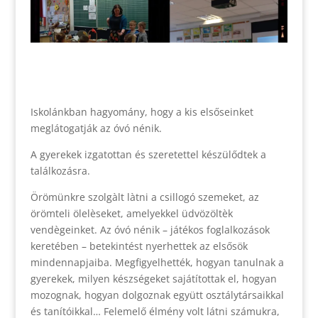
Iskolánkban hagyomány, hogy a kis elsőseinket
meglátogatják az óvó nénik.
A gyerekek izgatottan és szeretettel készülődtek a
találkozásra.
Örömünkre szolgàlt làtni a csillogó szemeket, az
örömteli ölelèseket, amelyekkel üdvözöltèk
vendègeinket. Az óvó nénik – játékos foglalkozások
keretében – betekintést nyerhettek az elsősök
mindennapjaiba. Megfigyelhették, hogyan tanulnak a
gyerekek, milyen készségeket sajátítottak el, hogyan
mozognak, hogyan dolgoznak együtt osztálytársaikkal
és tanítóikkal… Felemelő élmény volt látni számukra,