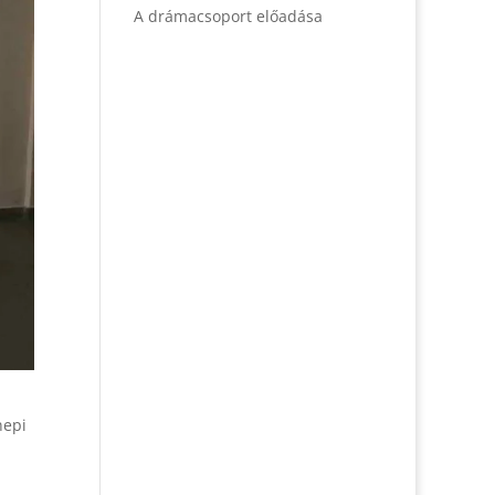
A drámacsoport előadása
nepi