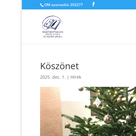
OM azonosító: 203277
Köszönet
2025. dec. 1.
|
Hírek