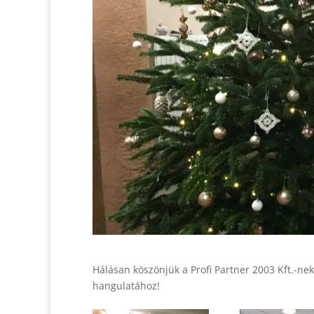
Hálásan köszönjük a Profi Partner 2003 Kft.-ne
hangulatához!