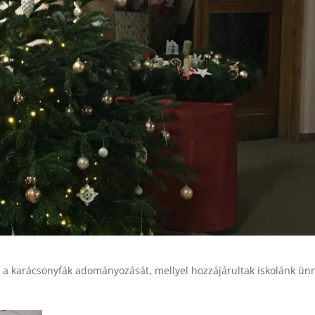
k a karácsonyfák adományozását, mellyel hozzájárultak iskolánk ün