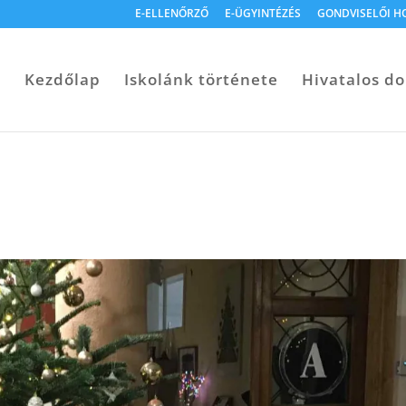
E-ELLENŐRZŐ
E-ÜGYINTÉZÉS
GONDVISELŐI H
Kezdőlap
Iskolánk története
Hivatalos 