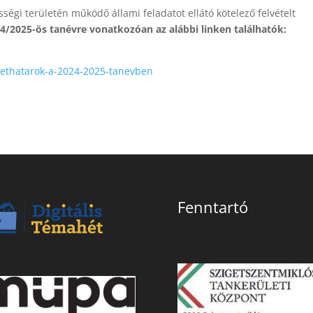
sségi területén működő állami feladatot ellátó kötelező felvételt
24/2025-ös tanévre vonatkozóan az alábbi linken találhatók:
zethatarok-a-2024-2025-
tanevben
Fenntartó