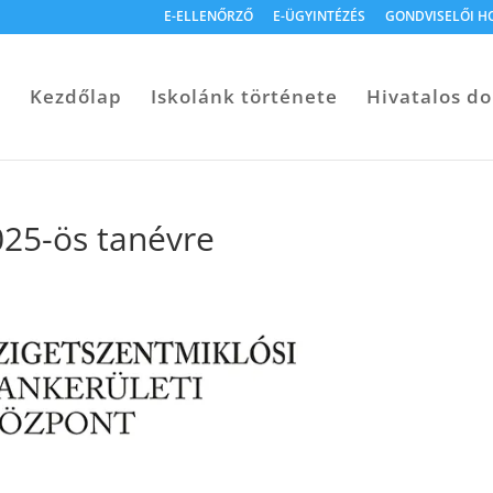
E-ELLENŐRZŐ
E-ÜGYINTÉZÉS
GONDVISELŐI H
Kezdőlap
Iskolánk története
Hivatalos 
25-ös tanévre