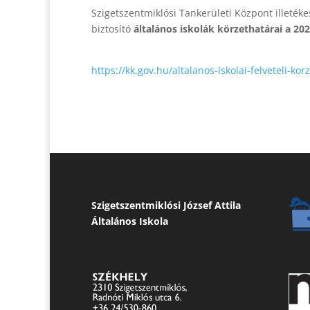
Szigetszentmiklósi Tankerületi Központ illetéke
biztosító
általános iskolák körzethatárai a 20
https://kk.gov.hu/altalanos-
iskolai-felveteli-
kor
Szigetszentmiklósi József Attila
Általános Iskola