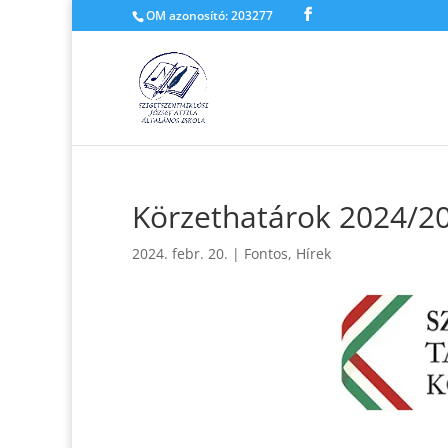
OM azonosító: 203277
Körzethatárok 2024/20
2024. febr. 20.
|
Fontos
,
Hírek