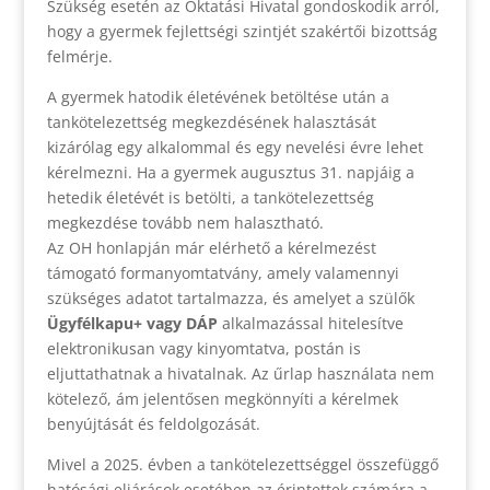
Szükség esetén az Oktatási Hivatal gondoskodik arról,
hogy a gyermek fejlettségi szintjét szakértői bizottság
felmérje.
A gyermek hatodik életévének betöltése után a
tankötelezettség megkezdésének halasztását
kizárólag egy alkalommal és egy nevelési évre lehet
kérelmezni. Ha a gyermek augusztus 31. napjáig a
hetedik életévét is betölti, a tankötelezettség
megkezdése tovább nem halasztható.
Az OH honlapján már elérhető a kérelmezést
támogató formanyomtatvány, amely valamennyi
szükséges adatot tartalmazza, és amelyet a szülők
Ügyfélkapu+ vagy DÁP
alkalmazással hitelesítve
elektronikusan vagy kinyomtatva, postán is
eljuttathatnak a hivatalnak. Az űrlap használata nem
kötelező, ám jelentősen megkönnyíti a kérelmek
benyújtását és feldolgozását.
Mivel a 2025. évben a tankötelezettséggel összefüggő
hatósági eljárások esetében az érintettek számára a