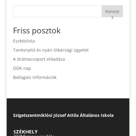
Keresé
s
Friss posztok
Eszközlista
Tanévnyitó és nyári titkársági ügyelet
A drámacsoport előadása
DÖK nap
Ballagási információk
Szigetszentmiklósi József Attila Általános Iskola