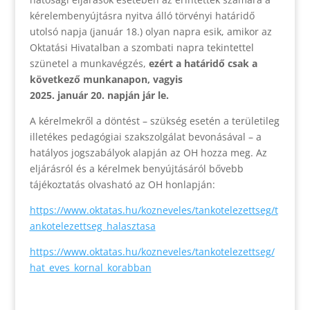
kérelembenyújtásra nyitva álló törvényi határidő
utolsó napja (január 18.) olyan napra esik, amikor az
Oktatási Hivatalban a szombati napra tekintettel
szünetel a munkavégzés,
ezért a határidő csak a
következő munkanapon, vagyis
2025. január 20. napján jár le.
A kérelmekről a döntést – szükség esetén a területileg
illetékes pedagógiai szakszolgálat bevonásával – a
hatályos jogszabályok alapján az OH hozza meg. Az
eljárásról és a kérelmek benyújtásáról bővebb
tájékoztatás olvasható az OH honlapján:
https://www.oktatas.hu/kozneveles/tankotelezettseg/t
ankotelezettseg_halasztasa
https://www.oktatas.hu/kozneveles/tankotelezettseg/
hat_eves_kornal_korabban