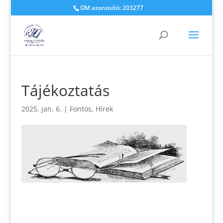
OM azonosító: 203277
Tájékoztatás
2025. jan. 6.
|
Fontos
,
Hírek