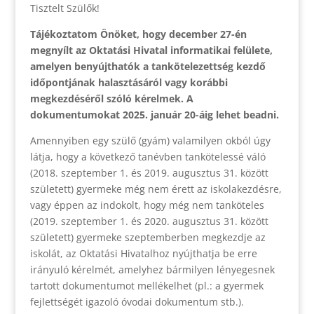
Tisztelt Szülők!
Tájékoztatom Önöket, hogy december 27-én
megnyílt az Oktatási Hivatal informatikai felülete,
amelyen benyújthatók a tankötelezettség kezdő
időpontjának halasztásáról vagy korábbi
megkezdéséről szóló kérelmek. A
dokumentumokat 2025. január 20-áig lehet beadni.
Amennyiben egy szülő (gyám) valamilyen okból úgy
látja, hogy a következő tanévben tankötelessé váló
(2018. szeptember 1. és 2019. augusztus 31. között
született) gyermeke még nem érett az iskolakezdésre,
vagy éppen az indokolt, hogy még nem tanköteles
(2019. szeptember 1. és 2020. augusztus 31. között
született) gyermeke szeptemberben megkezdje az
iskolát, az Oktatási Hivatalhoz nyújthatja be erre
irányuló kérelmét, amelyhez bármilyen lényegesnek
tartott dokumentumot mellékelhet (pl.: a gyermek
fejlettségét igazoló óvodai dokumentum stb.).