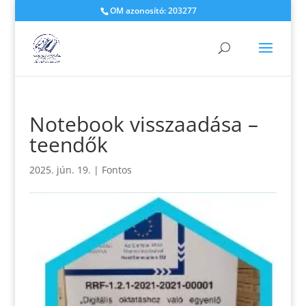
OM azonosító: 203277
Notebook visszaadása –
teendők
2025. jún. 19.
|
Fontos