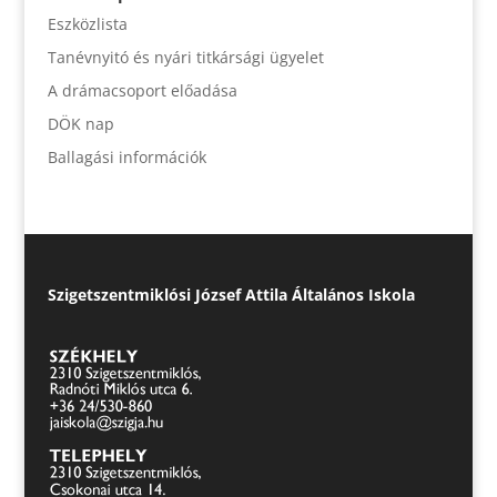
Eszközlista
Tanévnyitó és nyári titkársági ügyelet
A drámacsoport előadása
DÖK nap
Ballagási információk
Szigetszentmiklósi József Attila Általános Iskola