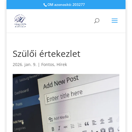
OM azonosító: 203277
Szülői értekezlet
2026. jan. 9.
|
Fontos
,
Hírek