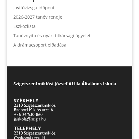
Javítóvizsga időpont
2026-2027 tanév rendje
Eszközlista
Tanévnyitó és nyári titkársági ügyelet
A drámacsoport előadása
Szigetszentmiklósi József Attila Általános Iskola