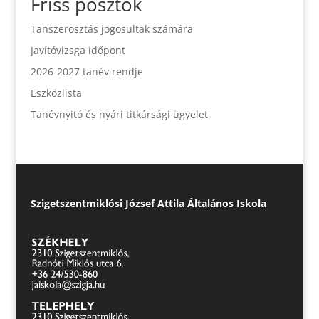
Friss posztok
Tanszerosztás jogosultak számára
Javítóvizsga időpont
2026-2027 tanév rendje
Eszközlista
Tanévnyitó és nyári titkársági ügyelet
Szigetszentmiklósi József Attila Általános Iskola