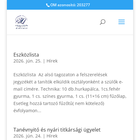
OM azonosító: 203277
Eszközlista
2026. jún. 25.
|
Hírek
Eszközlista Az alsó tagozaton a felszerelések
jegyzékét a tanítók elküldik osztályonként a szülők e-
mail címére. Technika: 10 db.hurkapálca, 1cs.fehér
gyurma, 1 cs. színes gyurma, 1 cs. (11×16 cm) fűzőlap,
Esetleg hozzá tartozó fűzőtű( nem kötelező)
évfolyamon...
Tanévnyitó és nyári titkársági ügyelet
2026. jún. 24.
|
Hírek