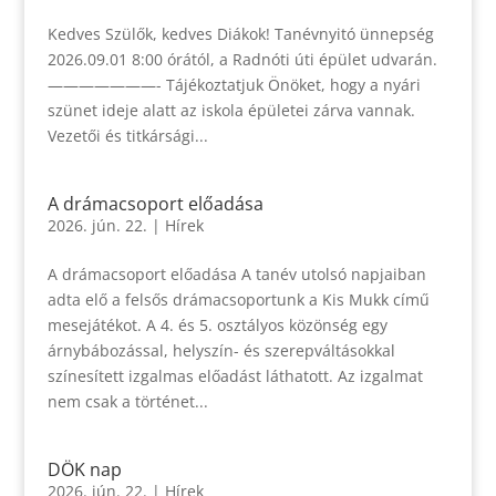
Kedves Szülők, kedves Diákok! Tanévnyitó ünnepség
2026.09.01 8:00 órától, a Radnóti úti épület udvarán.
———————- Tájékoztatjuk Önöket, hogy a nyári
szünet ideje alatt az iskola épületei zárva vannak.
Vezetői és titkársági...
A drámacsoport előadása
2026. jún. 22.
|
Hírek
A drámacsoport előadása A tanév utolsó napjaiban
adta elő a felsős drámacsoportunk a Kis Mukk című
mesejátékot. A 4. és 5. osztályos közönség egy
árnybábozással, helyszín- és szerepváltásokkal
színesített izgalmas előadást láthatott. Az izgalmat
nem csak a történet...
DÖK nap
2026. jún. 22.
|
Hírek