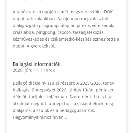
A tanév utolsó napján ismét megszerveztük a DÖK
napot az iskolánkban. Az újonnan megválasztott
diákigazgató programja alapján játékos vetélkedők,
óriáslabda, pingpong, csocsó, társasjátékozás,
kézműveskedés és csillámtetkó-készítés színesítette a
napot. A gyerekek jól...
Ballagási információk
2026. jún. 11.
|
Hírek
Ballagó diákjaink szülei részére A 2025/2026. tanév
ballagási ünnepségét 2026. június 19-án, pénteken
délelőtt tartjuk iskolánkban. Szeretnénk, ha ezt az
alkalmat meghitt, ünnepi búcsúzásként élnék meg
diákjaink, a szülők és a pedagógusaink is.
Hagyományainkhoz híven...