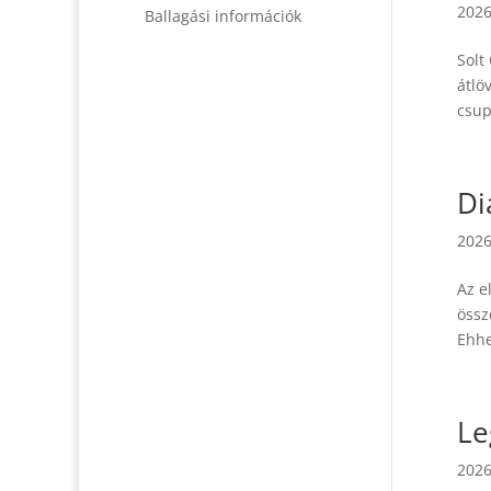
2026
Ballagási információk
Solt
átlö
csup
Di
2026
Az e
össz
Ehhe
Le
2026