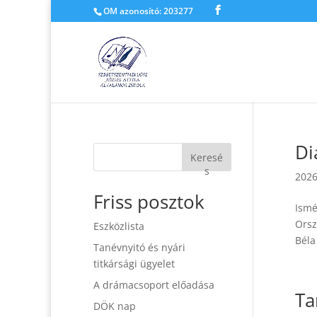
OM azonosító: 203277
Di
Keresé
s
2026
Friss posztok
Ismé
Orsz
Eszközlista
Béla
Tanévnyitó és nyári
titkársági ügyelet
A drámacsoport előadása
Ta
DÖK nap