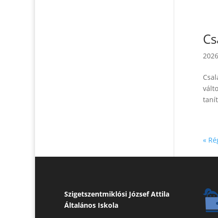
Cs
2026
Csal
vált
tanít
« Ré
Szigetszentmiklósi József Attila
Általános Iskola