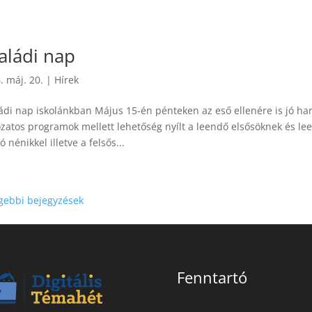
aládi nap
. máj. 20.
|
Hírek
ádi nap iskolánkban Május 15-én pénteken az eső ellenére is jó han
ozatos programok mellett lehetőség nyílt a leendő elsősöknek és l
ó nénikkel illetve a felsős...
gebbi bejegyzések
Fenntartó