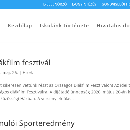
E-ELLENŐRZŐ
E-ÜGYINTÉZÉS
GONDVISELŐI H
Kezdőlap
Iskolánk története
Hivatalos 
ákfilm fesztivál
. máj. 26.
|
Hírek
t sikeresen vettünk részt az Országos Diákfilm Fesztiválon! Az ide
ágos diákfilm Fesztiválra. A díjátadó ünnepség 2026. május 20-án k
 közösségi Házban. A verseny elnöke...
nulói Sporteredmény