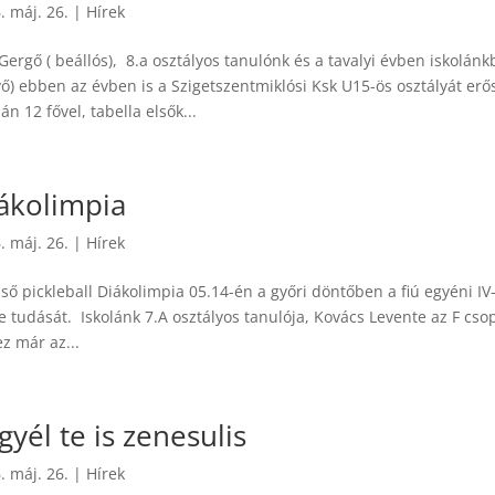
. máj. 26.
|
Hírek
 Gergő ( beállós), 8.a osztályos tanulónk és a tavalyi évben iskolán
vő) ebben az évben is a Szigetszentmiklósi Ksk U15-ös osztályát erő
án 12 fővel, tabella elsők...
ákolimpia
. máj. 26.
|
Hírek
lső pickleball Diákolimpia 05.14-én a győri döntőben a fiú egyéni 
e tudását. Iskolánk 7.A osztályos tanulója, Kovács Levente az F csop
z már az...
gyél te is zenesulis
. máj. 26.
|
Hírek