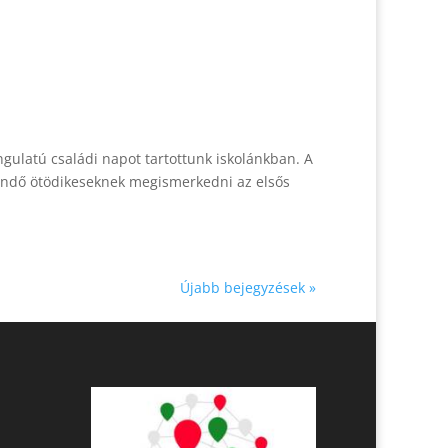
gulatú családi napot tartottunk iskolánkban. A
eendő ötödikeseknek megismerkedni az elsős
Újabb bejegyzések »