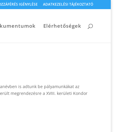
OZZÁFÉRÉS IGÉNYLÉSE
ADATKEZELÉSI TÁJÉKOZTATÓ
dokumentumok
Elérhetőségek
i tanévben is adtunk be pályamunkákat az
erült megrendezésre a XVIII. kerületi Kondor