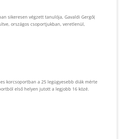
kban sikeresen végzett tanulója, Gavaldi Gergő(
sítve, országos csoportjukban, veretlenül,
IV-es korcsoportban a 25 legügyesebb diák mérte
ortból első helyen jutott a legjobb 16 közé.