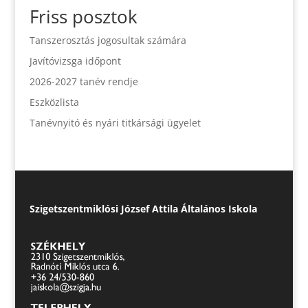
Friss posztok
Tanszerosztás jogosultak számára
Javítóvizsga időpont
2026-2027 tanév rendje
Eszközlista
Tanévnyitó és nyári titkársági ügyelet
Szigetszentmiklósi József Attila Általános Iskola