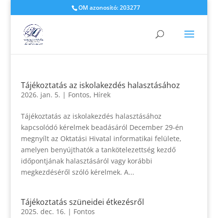
OM azonosító: 203277
Tájékoztatás az iskolakezdés halasztásához
2026. jan. 5.
|
Fontos
,
Hírek
Tájékoztatás az iskolakezdés halasztásához
kapcsolódó kérelmek beadásáról December 29-én
megnyílt az Oktatási Hivatal informatikai felülete,
amelyen benyújthatók a tankötelezettség kezdő
időpontjának halasztásáról vagy korábbi
megkezdéséről szóló kérelmek. A...
Tájékoztatás szüneidei étkezésről
2025. dec. 16.
|
Fontos